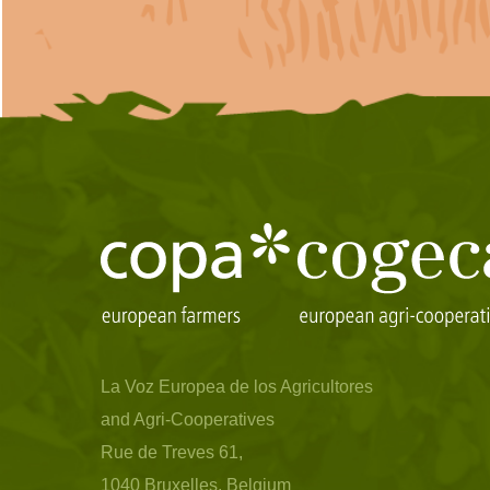
La Voz Europea de los Agricultores
and Agri-Cooperatives
Rue de Treves 61,
1040 Bruxelles, Belgium