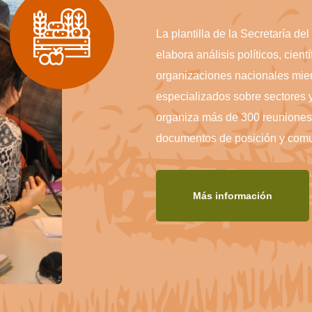
La plantilla de la Secretaría d
elabora análisis políticos, cientí
organizaciones nacionales mie
especializados sobre sectores 
organiza más de 300 reuniones 
documentos de posición y comun
Más información