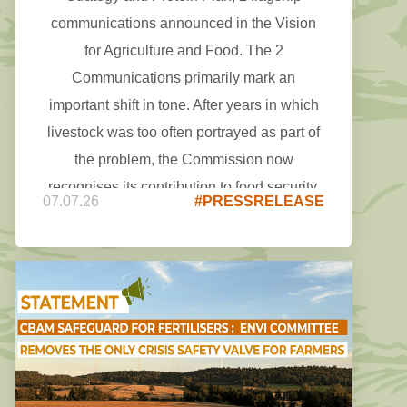
communications announced in the Vision
for Agriculture and Food. The 2
Communications primarily mark an
important shift in tone. After years in which
livestock was too often portrayed as part of
the problem, the Commission now
recognises its contribution to food security,
07.07.26
#PRESSRELEASE
rural vitality, the circular economy, and the
production of high-quality proteins and
renewable energy. However, both remain
heavily focused on assessments,
monitoring and benchmarking, while even a
careful reading of the annexes makes it
difficult to identify concrete actions or
measures that would deliver tangible relief