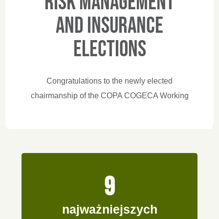
Risk Management
and Insurance
elections
Congratulations to the newly elected
chairmanship of the COPA COGECA Working
Party on Risk Management and Insurance:
Chair Paola Grossi (Coldiretti - Italy), Vice
Chairs Monica Sanz (Cooperativas Agro-
alimentarias de España- Spain) and Thomas
Gehrke (Deutscher Bauernverband e.V. -
9
Germany). They'll lead the Working Party
forward and tackle the key challenges ahead!
najważniejszych