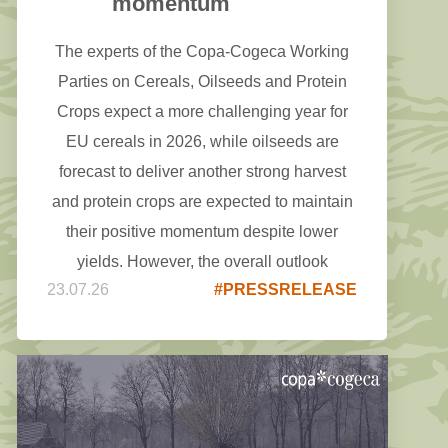
momentum
The experts of the Copa-Cogeca Working
Parties on Cereals, Oilseeds and Protein
Crops expect a more challenging year for
EU cereals in 2026, while oilseeds are
forecast to deliver another strong harvest
and protein crops are expected to maintain
their positive momentum despite lower
yields. However, the overall outlook
23.07.26
#PRESSRELEASE
remains highly weather-dependent, and the
coming weeks will be crucial in confirming
final production, as the recent weather
events may have a greater impact than
initially expected.