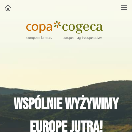
Wspólnie wyżywimy
Europę jutra!