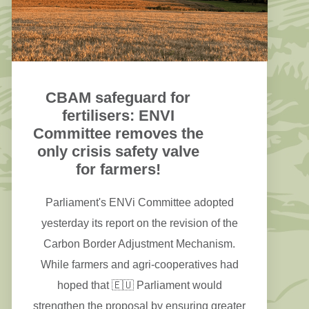
for farmers on the ground.
CBAM safeguard for
fertilisers: ENVI
Committee removes the
only crisis safety valve
for farmers!
Parliament's ENVi Committee adopted
yesterday its report on the revision of the
Carbon Border Adjustment Mechanism.
While farmers and agri-cooperatives had
hoped that 🇪🇺 Parliament would
strengthen the proposal by ensuring greater